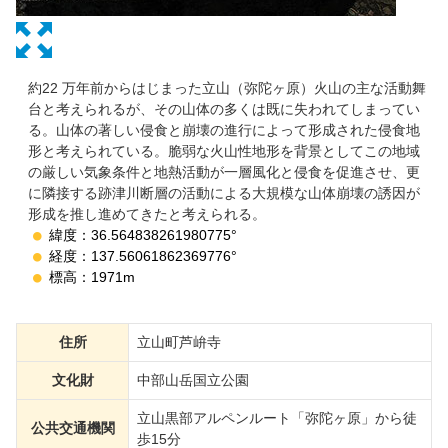
約22 万年前からはじまった立山（弥陀ヶ原）火山の主な活動舞
台と考えられるが、その山体の多くは既に失われてしまってい
る。山体の著しい侵食と崩壊の進行によって形成された侵食地
形と考えられている。脆弱な火山性地形を背景としてこの地域
の厳しい気象条件と地熱活動が一層風化と侵食を促進させ、更
に隣接する跡津川断層の活動による大規模な山体崩壊の誘因が
形成を推し進めてきたと考えられる。
緯度：36.564838261980775°
経度：137.56061862369776°
標高：1971m
住所
立山町芦峅寺
文化財
中部山岳国立公園
立山黒部アルペンルート「弥陀ヶ原」から徒
公共交通機関
歩15分