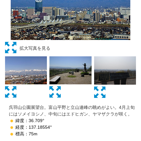
拡大写真を見る
呉羽山公園展望台。富山平野と立山連峰の眺めがよい。4月上旬
にはソメイヨシノ、中旬にはエドヒガン、ヤマザクラが咲く。
緯度：36.709°
経度：137.18554°
標高：75m