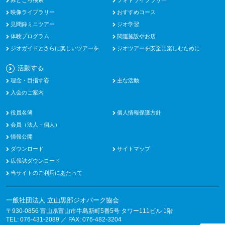
みどころ検索
フォトライブラリー
映像ライブラリー
おすすめコース
見聞録ミニツアー
ジオ学習
体験プログラム
関連施設やお店
ジオガイドとさらに楽しいツアーを
ジオツアーを安全に楽しむために
活動する
理念・目指す姿
主な活動
入会のご案内
役員名簿
個人情報保護方針
会員（法人・個人）
情報公開
ダウンロード
サイトマップ
広報誌ダウンロード
当サイトのご利用にあたって
一般社団法人 立山黒部ジオパーク協会
〒930-0856 富山県富山市牛島新町5番5号 タワー111ビル 1階
TEL: 076-431-2089 ／ FAX: 076-482-3204