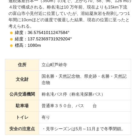
連続落差日本一（350m）の滝で、上から70、58、96、126 mの
４段で構成される。称名滝は10 万年前、現在よりも15km下流
の富山市小見付近に位置していたが、溶結凝灰岩を削剥しつつ1
年間に10cmほどの速度で後退した結果、現在の位置に至ったと
考えられる。
緯度：36.57541011247584°
経度：137.52369731929204°
標高：1080m
住所
立山町芦峅寺
国名勝・天然記念物、県史跡・名勝・天然記
文化財
念物
公共交通機関
称名滝バス停（称名滝探勝バス）
駐車場
普通車３５０台、バス 台
トイレ
有り
安全の注意点
・見学シーズンは5月～11月まで冬季閉鎖。