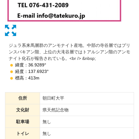
ジュラ系来馬層群のアンモナイト産地。中部の寺谷層ではプリ
ンスバキアン階、上位の大滝谷層ではトアルシアン階のアンモ
ナイト化石が報告されている。<br /> &nbsp;
緯度：36.9289°
経度：137.6923°
標高：413m
住所
朝日町大平
文化財
県天然記念物
駐車場
無し
トイレ
無し